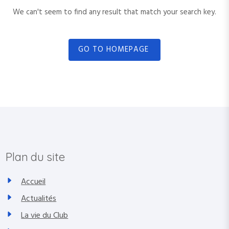
a
c
We can't seem to find any result that match your search key.
h
r
f
c
o
GO TO HOMEPAGE
r
h
:
Plan du site
Accueil
Actualités
La vie du Club